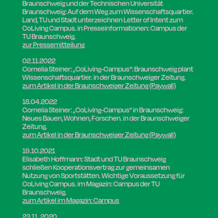
Braunschweig und der Technischen Universität
Braunschweig: Auf dem Weg zum Wissenschaftsquartier.
Land, TU und Stadt unterzeichnen Letter of Intent zum
CoLiving Campus. in Presseinformationen: Campus der
TU Braunschweig.
zur Pressemitteilun
g
02.11.2022
Cornelia Steiner:
„CoLiving-Campus“: Braunschweig plant
Wissenschaftsquartier.
in der Braunschweiger Zeitung.
zum Artikel in der Braunschweiger Zeitung (Paywall)
18.04.2022
Cornelia Steiner: „CoLiving-Campus“ in Braunschweig:
Neues Bauen, Wohnen, Forschen. in der Braunschweiger
Zeitung.
zum Artikel in der Braunschweiger Zeitung (Paywall)
19.10.2021
Elisabeth Hoffmann
: Stadt und TU Braunschweig
schließen Kooperationsvertrag zur gemeinsamen
Nutzung von Sportstätten. Wichtige Voraussetzung für
CoLiving Campus. im Magazin: Campus der TU
Braunschweig.
zum Artikel im Magazin: Campus
23.11..2020