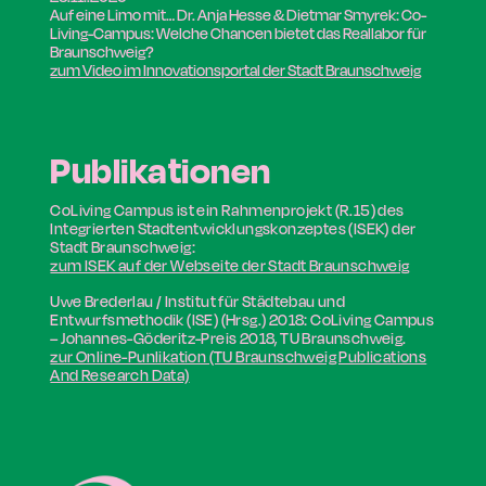
Auf eine Limo mit… Dr. Anja Hesse & Dietmar Smyrek: Co-
Living-Campus: Welche Chancen bietet das Reallabor für
Braunschweig?
zum Video im Innovationsportal der Stadt Braunschweig
Publikationen
CoLiving Campus ist ein Rahmenprojekt (R.15) des
Integrierten Stadtentwicklungskonzeptes (ISEK) der
Stadt Braunschweig:
zum ISEK auf der Webseite der Stadt Braunschweig
Uwe Brederlau / Institut für Städtebau und
Entwurfsmethodik (ISE) (Hrsg.) 2018: CoLiving Campus
– Johannes-Göderitz-Preis 2018,
TU Braunschweig.
zur Online-Punlikation (TU Braunschweig Publications
And Research Data)