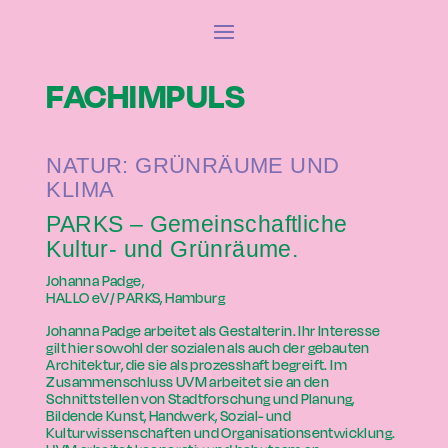
FACHIMPULS
NATUR: GRÜNRÄUME UND
KLIMA
PARKS – Gemeinschaftliche
Kultur- und Grünräume.
Johanna Padge,
HALLO eV/ PARKS, Hamburg
Johanna Padge arbeitet als Gestalterin. Ihr Interesse
gilt hier sowohl der sozialen als auch der gebauten
Architektur, die sie als prozesshaft begreift. Im
Zusammenschluss UVM arbeitet sie an den
Schnittstellen von Stadtforschung und Planung,
Bildende Kunst, Handwerk, Sozial- und
Kulturwissenschaften und Organisationsentwicklung.